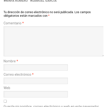
NINFA ROMERO
SAMUEL GARCÍA
Tu dirección de correo electrónico no será publicada.
Los campos
obligatorios están marcados con
*
Comentario
*
Nombre
*
Correo electrónico
*
Web
Guarda mi nombre, correo electrónico y web en este navegador