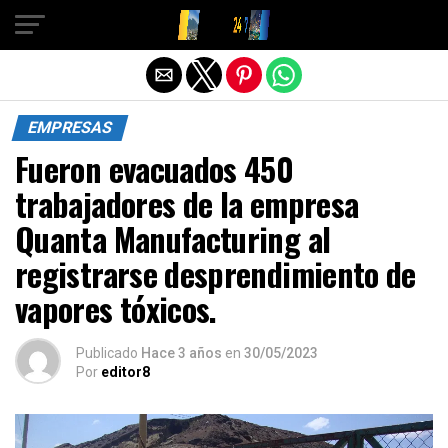
Salir de la versión móvil
EMPRESAS
Fueron evacuados 450
trabajadores de la empresa
Quanta Manufacturing al
registrarse desprendimiento de
vapores tóxicos.
Publicado
Hace 3 años
en
30/05/2023
Por
editor8