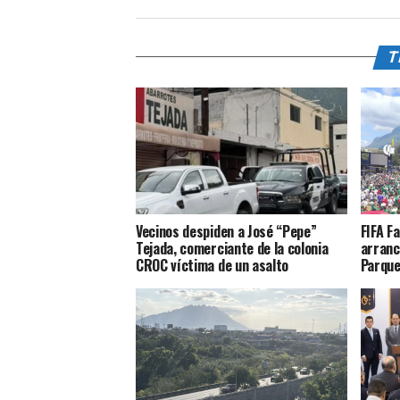
T
Vecinos despiden a José “Pepe”
FIFA F
Tejada, comerciante de la colonia
arranc
CROC víctima de un asalto
Parque