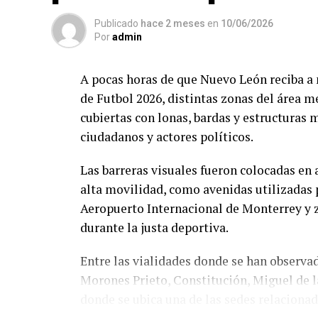
Publicado
hace 2 meses
en
10/06/2026
Por
admin
A pocas horas de que Nuevo León reciba a 
de Futbol 2026, distintas zonas del área 
cubiertas con lonas, bardas y estructuras
ciudadanos y actores políticos.
Las barreras visuales fueron colocadas en
alta movilidad, como avenidas utilizadas 
Aeropuerto Internacional de Monterrey y z
durante la justa deportiva.
Entre las vialidades donde se han observa
Morones Prieto, Constitución, Miguel de l
donde se ubica una de las sedes relacionad