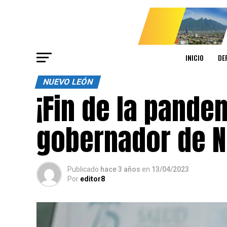
INICIO
DE
NUEVO LEÓN
¡Fin de la pandem
gobernador de 
Publicado
hace 3 años
en
13/04/2023
Por
editor8