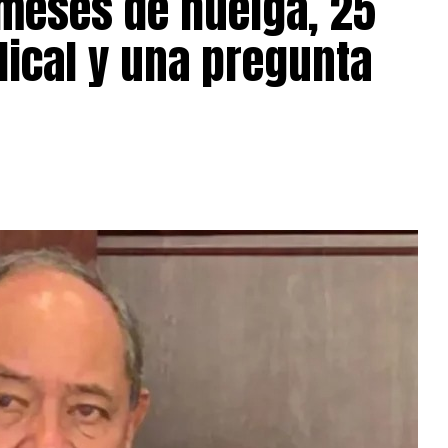
meses de huelga, 25
dical y una pregunta