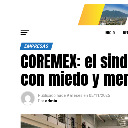
INICIO
DE
EMPRESAS
COREMEX: el sin
con miedo y men
Publicado
hace 9 meses
en
05/11/2025
Por
admin