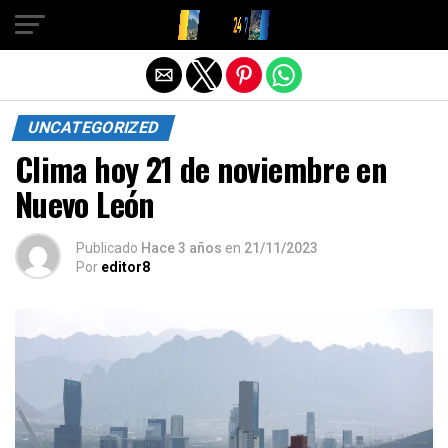
Salir de la versión móvil
UNCATEGORIZED
Clima hoy 21 de noviembre en
Nuevo León
Publicado
Hace 3 años
en
21/11/2023
Por
editor8