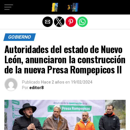
Salir de la versión móvil
GOBIERNO
Autoridades del estado de Nuevo
León, anunciaron la construcción
de la nueva Presa Rompepicos II
Publicado
Hace 2 años
en
19/02/2024
Por
editor8