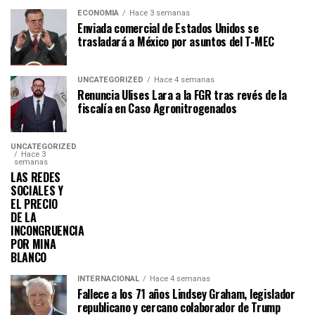
ECONOMÍA
Hace 3 semanas
Enviada comercial de Estados Unidos se
trasladará a México por asuntos del T-MEC
UNCATEGORIZED
Hace 4 semanas
Renuncia Ulises Lara a la FGR tras revés de la
fiscalía en Caso Agronitrogenados
UNCATEGORIZED
Hace 3
semanas
LAS REDES
SOCIALES Y
EL PRECIO
DE LA
INCONGRUENCIA
POR MINA
BLANCO
INTERNACIONAL
Hace 4 semanas
Fallece a los 71 años Lindsey Graham, legislador
republicano y cercano colaborador de Trump