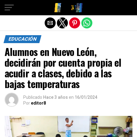
Salir de la versión móvil
EDUCACIÓN
Alumnos en Nuevo León,
decidirán por cuenta propia el
acudir a clases, debido a las
bajas temperaturas
Publicado
Hace 3 años
en
16/01/2024
Por
editor8