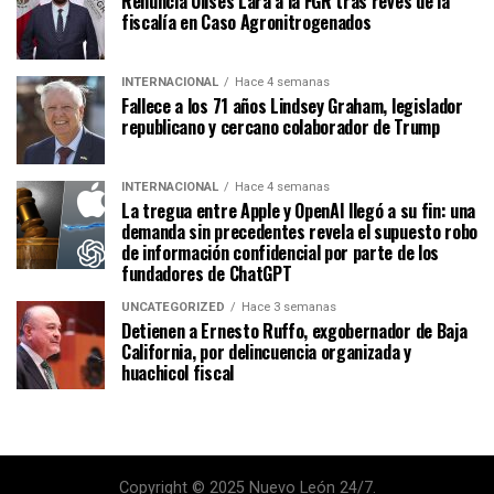
Renuncia Ulises Lara a la FGR tras revés de la
fiscalía en Caso Agronitrogenados
INTERNACIONAL
Hace 4 semanas
Fallece a los 71 años Lindsey Graham, legislador
republicano y cercano colaborador de Trump
INTERNACIONAL
Hace 4 semanas
La tregua entre Apple y OpenAI llegó a su fin: una
demanda sin precedentes revela el supuesto robo
de información confidencial por parte de los
fundadores de ChatGPT
UNCATEGORIZED
Hace 3 semanas
Detienen a Ernesto Ruffo, exgobernador de Baja
California, por delincuencia organizada y
huachicol fiscal
Copyright © 2025 Nuevo León 24/7.